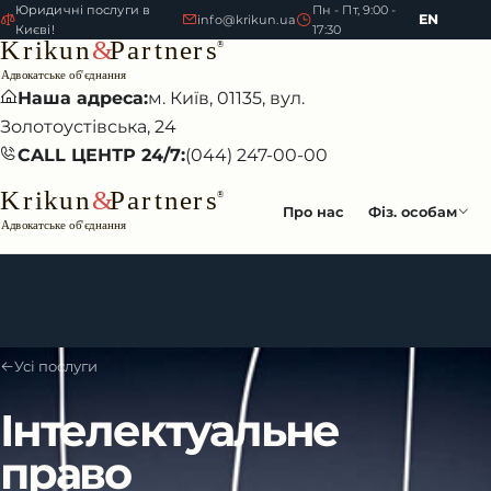
Юридичні послуги в
Пн - Пт, 9:00 -
EN
info@krikun.ua
Києві!
17:30
Наша адреса:
м. Київ, 01135, вул.
Золотоустівська, 24
CALL ЦЕНТР 24/7:
(044) 247-00-00
Про нас
Фіз. особам
Усі послуги
Інтелектуальне
право