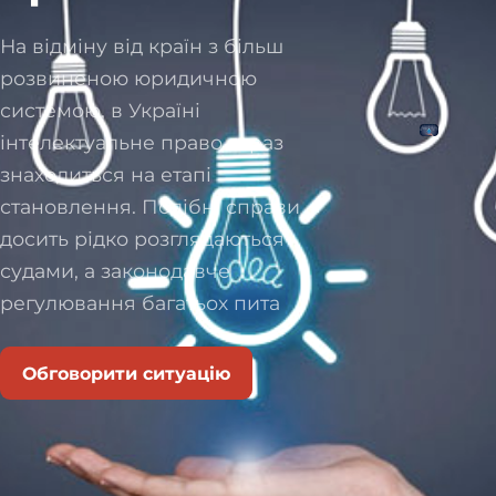
На відміну від країн з більш
розвиненою юридичною
системою, в Україні
інтелектуальне право зараз
знаходиться на етапі
становлення. Подібні справи
досить рідко розглядаються
судами, а законодавче
регулювання багатьох пита
Обговорити ситуацію