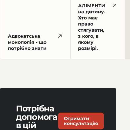
АЛІМЕНТИ
на дитину.
Хто має
право
стягувати,
Адвокатська
з кого, в
монополія - що
якому
потрібно знати
розмірі.
Потрібна
допомога
Отримати
в цій
консультацію